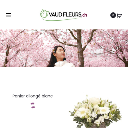
0
Noel
e
Accueil
Noel
Panier allongé blanc
Commandez