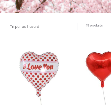
19 ré
19 produits
affic