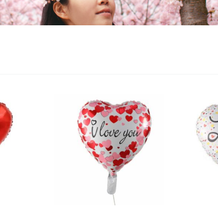
sultats
hés