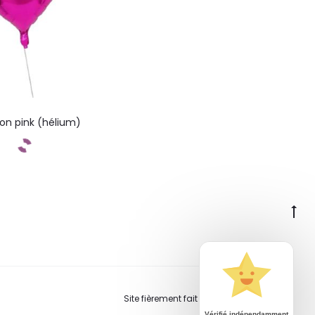
lon pink (hélium)
ommandez
Go
to
to
Site fièrement fait à la main en Suisse.
Vérifié indépendamment