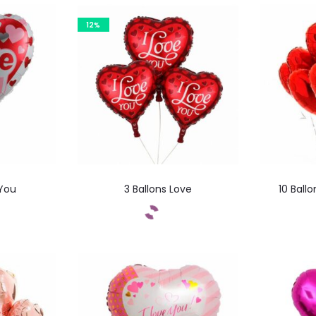
12%
 You
3 Ballons Love
10 Ball
ez
Commandez
C