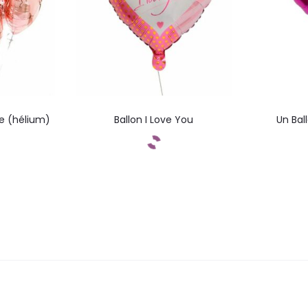
se (hélium)
Ballon I Love You
Un Bal
ez
Commandez
C