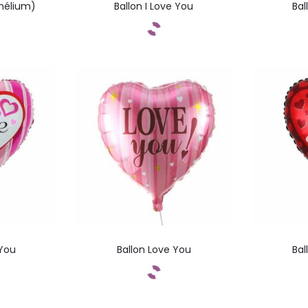
(hélium)
Ballon I Love You
Bal
ez
Commandez
C
 You
Ballon Love You
Bal
ez
Commandez
C