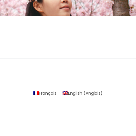
Français
English
(
Anglais
)