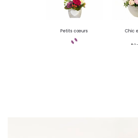
Petits cœurs
Chic e
Dè
Commandez
Com