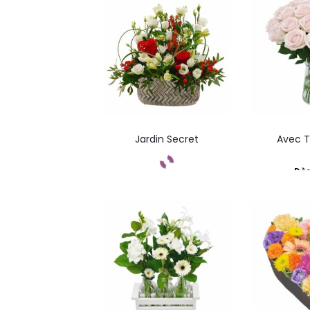
Jardin Secret
Avec 
Dè
Commandez
Com