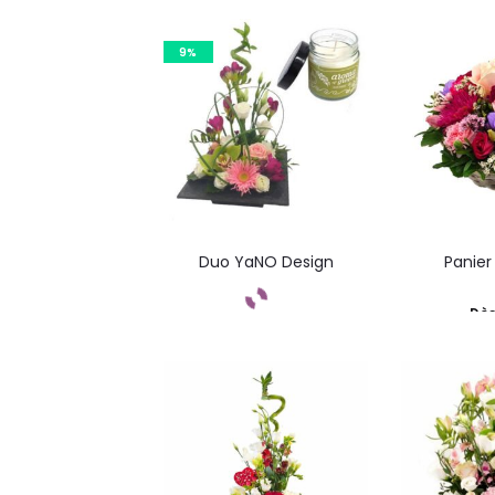
Commandez
Com
9%
Duo YaNO Design
Panier
Dè
Commandez
Com