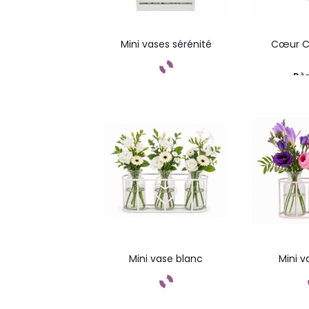
Mini vases sérénité
Cœur C
Dè
Commandez
Com
Mini vase blanc
Mini v