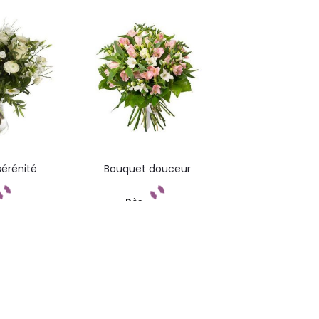
ndez
Commandez
érénité
Bouquet douceur
Dès
ndez
Commandez