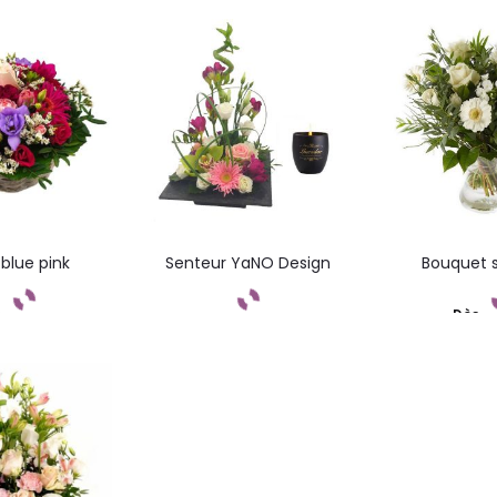
mandez
Commandez
Comma
 blue pink
Senteur YaNO Design
Bouquet s
s
Dès
mandez
Commandez
Comma