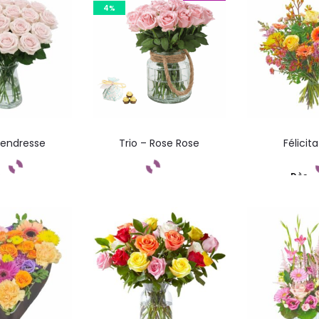
4%
Tendresse
Trio – Rose Rose
Félicit
s
Dès
mandez
Commandez
Comma