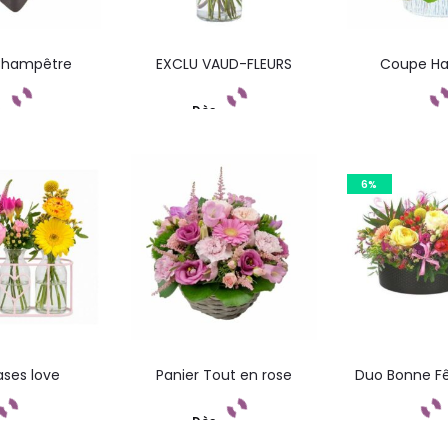
hampêtre
EXCLU VAUD-FLEURS
Coupe H
s
Dès
mandez
Commandez
Comma
6%
ases love
Panier Tout en rose
Duo Bonne 
Dès