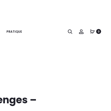
Recherche
Account
PRATIQUE
0
renges –