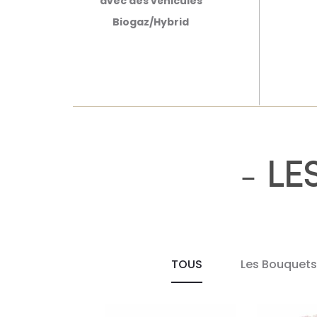
avec des véhicules
Biogaz/Hybrid
-
LE
TOUS
Les Bouquet