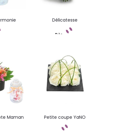
armonie
Délicatesse
Dès
ndez
Commandez
Fête Maman
Petite coupe YaNO