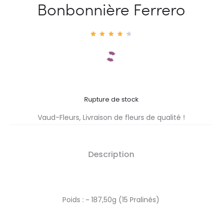
Bonbonnière Ferrero
4
Noté
4.50
sur 5
basé
sur
notati
ons
client
Rupture de stock
Vaud-Fleurs, Livraison de fleurs de qualité !
Description
Poids : ~ 187,50g (15 Pralinés)