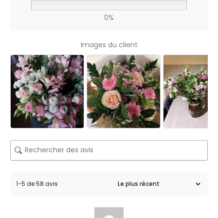
u
q
0%
u
Images du client
e
t
d
o
u
c
e
u
1-5 de 58 avis
r