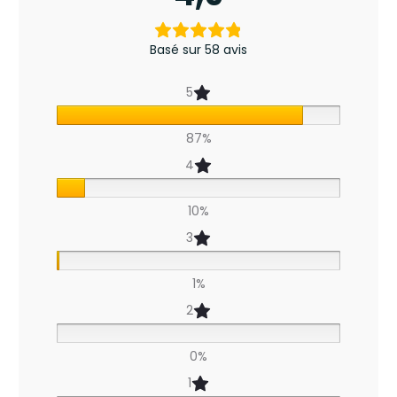
5
8
Basé sur 58 avis
a
5
v
87%
i
4
s
p
10%
o
3
u
1%
r
2
B
0%
o
1