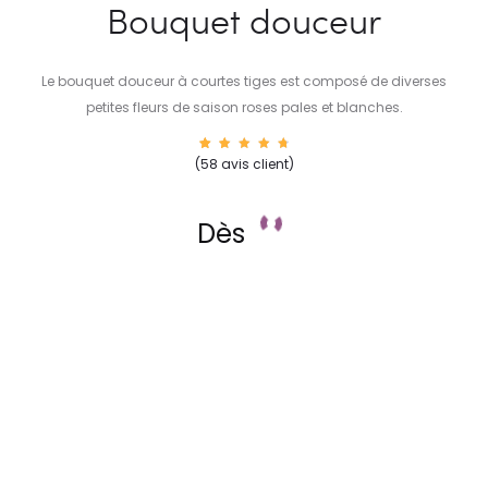
Bouquet douceur
Le bouquet douceur à courtes tiges est composé de diverses
petites fleurs de saison roses pales et blanches.
56
Noté
(
58
avis client)
4.86
sur 5
basé
sur
notatio
Dès
ns
client