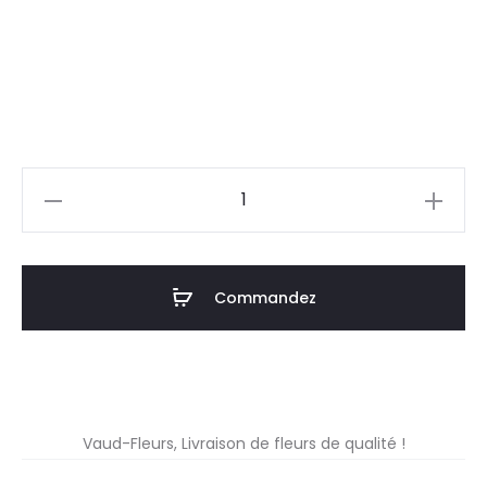
quantité
de
Bouquet
douceur
Commandez
Vaud-Fleurs, Livraison de fleurs de qualité !