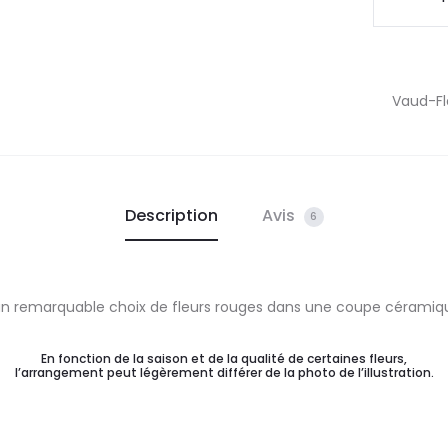
de
Coupe
hivernal
Vaud-Fle
Description
Avis
6
 remarquable choix de fleurs rouges dans une coupe céramique,
En fonction de la saison et de la qualité de certaines fleurs,
l’arrangement peut légèrement différer de la photo de l’illustration.