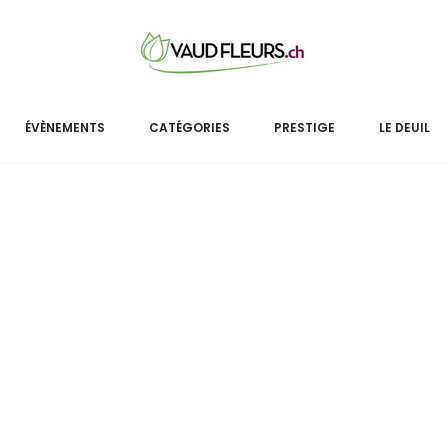
C
La coupe
Coupe hivernale
se comp
ÉVÈNEMENTS
CATÉGORIES
PRESTIGE
LE DEUIL
céramique,