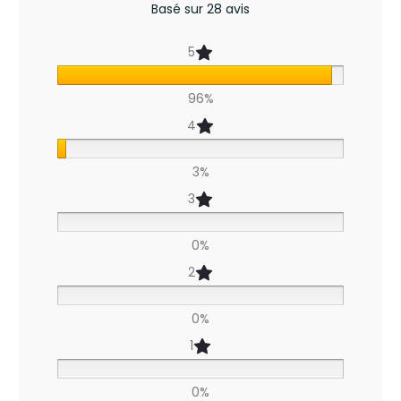
8
Basé sur 28 avis
a
5
v
96%
i
4
s
p
3%
o
3
u
0%
r
2
C
0%
o
1
u
p
0%