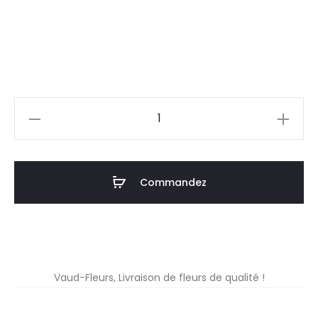
quantité
de
Coupe
YaNo
Commandez
Design
blanche
Vaud-Fleurs, Livraison de fleurs de qualité !