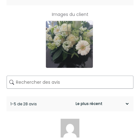
e
Images du client
Y
a
N
o
D
e
s
i
1-5 de 28 avis
g
n
b