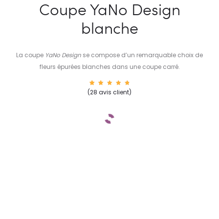
Coupe YaNo Design
blanche
La coupe
YaNo Design
se compose d’un remarquable choix de
fleurs épurées blanches dans une coupe carré.
26
Noté
(
28
avis client)
4.96
sur 5
basé
sur
notatio
ns
client