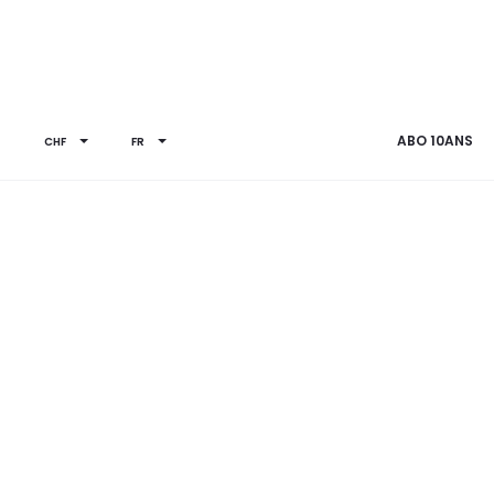
e
ABO 10ANS
CHF
FR