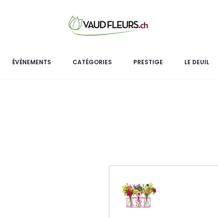
Duo Bo
Le
Duo Bonbonnière Raffaello
es
ÉVÈNEMENTS
CATÉGORIES
PRESTIGE
LE DEUIL
accomp