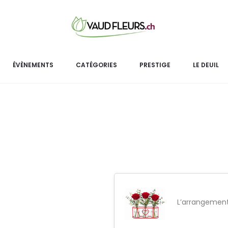
Duo 
Le Duo
Lindor mini vases
est comp
ÉVÈNEMENTS
CATÉGORIES
PRESTIGE
LE DEUIL
gour
L’arrangemen