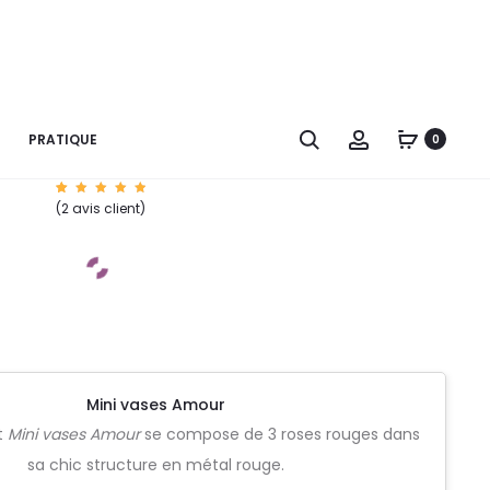
Lindor mini vases
osé d’un splendide
Mini vases Amour
et accompagné d’une
Recherche
Account
PRATIQUE
0
mandise
Bonbonnière Lindor Mix
.
1
Noté
(
2
avis client)
5.00
sur 5
basé
sur
notatio
n
client
Mini vases Amour
t
Mini vases Amour
se compose de 3 roses rouges dans
sa chic structure en métal rouge.