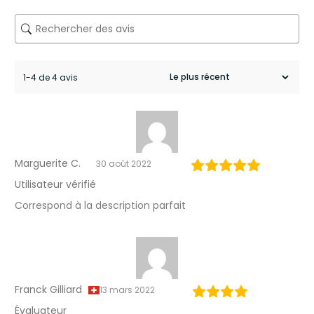
n
t
e
u
1-4 de 4 avis
r
L
a
Marguerite C.
30 août 2022
v
Utilisateur vérifié
a
Correspond à la description parfait
n
d
e
Franck Gilliard
13 mars 2022
Évaluateur