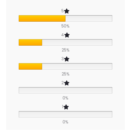
v
5
i
50%
s
4
p
o
25%
u
3
r
25%
D
2
u
0%
o
1
S
e
0%