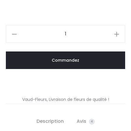
quantité
de
Duo
Senteur
Commandez
Lavande
Vaud-Fleurs, Livraison de fleurs de qualité !
Description
Avis
4