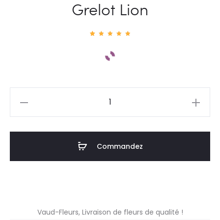
Grelot Lion
1
Noté
5.00
sur 5
basé
sur
notatio
n
client
quantité
de
Grelot
Lion
Commandez
Vaud-Fleurs, Livraison de fleurs de qualité !