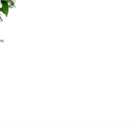
nc
ez