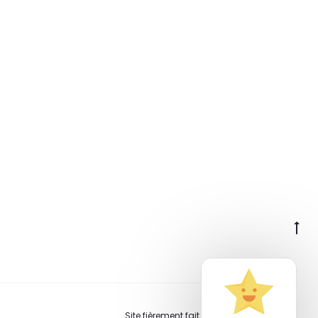
Go
to
to
Site fièrement fait à la main en Suisse.