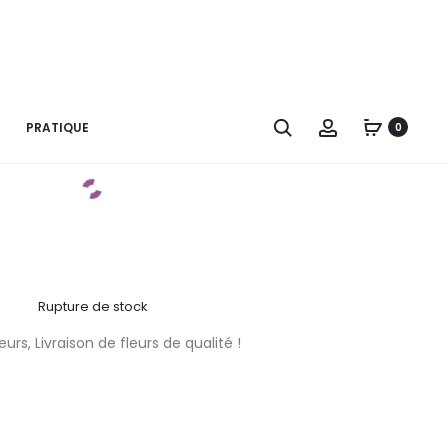
hic – Plateau Design
sé de 3 cache-pots sur son plateau, dont 1 orchidée et 2 plantes.
Recherche
Account
PRATIQUE
0
(voir photo d’illustration)
Rupture de stock
urs, Livraison de fleurs de qualité !