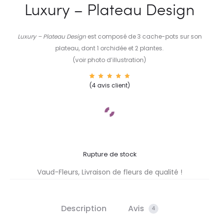
Luxury – Plateau Design
Luxury – Plateau Design
est composé de 3 cache-pots sur son
plateau, dont 1 orchidée et 2 plantes.
(voir photo d’illustration)
4
Noté
(
4
avis client)
5.00
sur 5
basé
sur
notatio
ns
client
Rupture de stock
Vaud-Fleurs, Livraison de fleurs de qualité !
Description
Avis
4