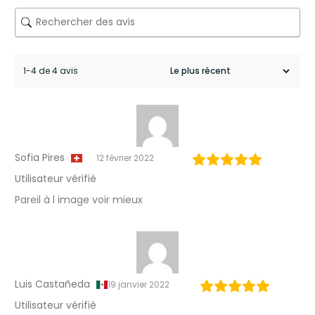
y
–
P
l
1-4 de 4 avis
a
t
e
Sofia Pires
12 février 2022
a
Utilisateur vérifié
u
Pareil à l image voir mieux
D
e
s
Luis Castañeda
19 janvier 2022
i
Utilisateur vérifié