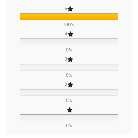
v
5
i
100%
s
4
p
o
0%
u
3
r
0%
L
2
u
0%
x
1
u
r
0%