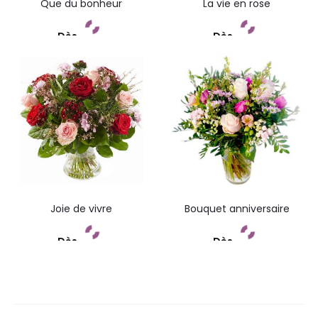
Que du bonheur
La vie en rose
Dès
Dès
Commandez
Commandez
Joie de vivre
Bouquet anniversaire
Dès
Dès
Commandez
Commandez