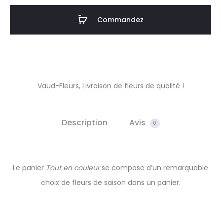
en
Commandez
couleur
Vaud-Fleurs, Livraison de fleurs de qualité !
Description
Avis
0
Le panier
Tout en couleur
se compose d’un remarquable
choix de fleurs de saison dans un panier.