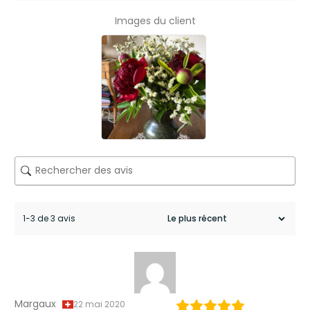
n
Images du client
e
s
b
o
r
d
e
a
1-3 de 3 avis
u
x
S
Margaux
22 mai 2020