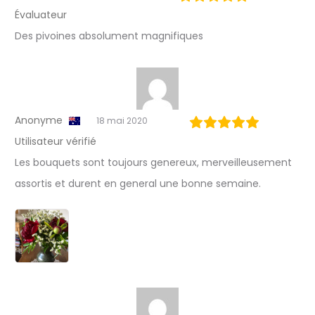
u
Évaluateur
i
Des pivoines absolument magnifiques
s
s
e
Anonyme
18 mai 2020
Utilisateur vérifié
Les bouquets sont toujours genereux, merveilleusement
assortis et durent en general une bonne semaine.