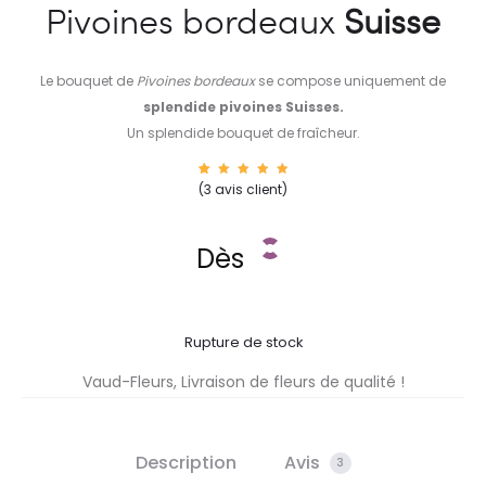
Pivoines bordeaux
Suisse
Le bouquet de
Pivoines bordeaux
se compose uniquement de
splendide pivoines Suisses.
Un splendide bouquet de fraîcheur.
3
Noté
(
3
avis client)
5.00
sur 5
basé
sur
notatio
Dès
ns
client
Rupture de stock
Vaud-Fleurs, Livraison de fleurs de qualité !
Description
Avis
3