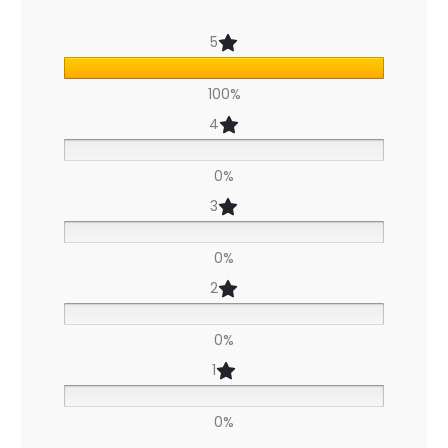
v
5
i
100%
s
4
p
o
0%
u
3
r
0%
P
2
i
0%
v
1
o
i
0%