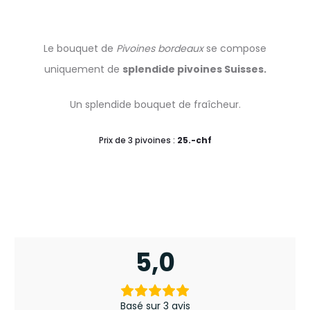
Le bouquet de
Pivoines bordeaux
se compose
uniquement de
splendide pivoines Suisses.
Un splendide bouquet de fraîcheur.
Prix de 3 pivoines :
25.-chf
5,0
3
a
Basé sur 3 avis