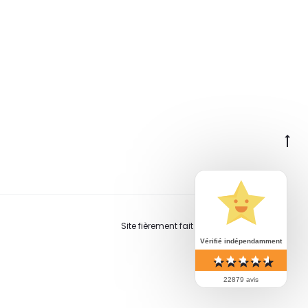
Go
to
to
Site fièrement fait à la main en Suisse.
Vérifié indépendamment
22879 avis