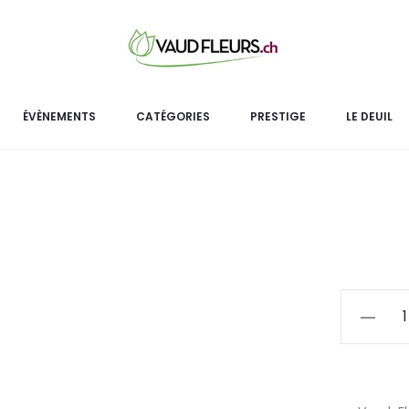
Va
A
ÉVÈNEMENTS
CATÉGORIES
PRESTIGE
LE DEUIL
quantité
de
Vase
en