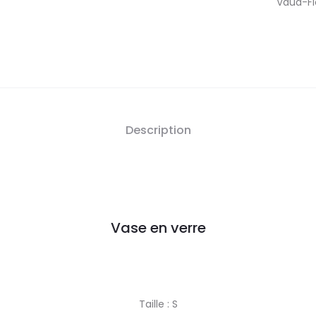
verre
Vaud-Fle
-
S
Description
Vase en verre
Taille : S