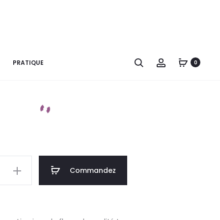
se en verre – S
dapté pour les bouquets :
Recherche
Account
PRATIQUE
0
50 – 70 CHF
Commandez