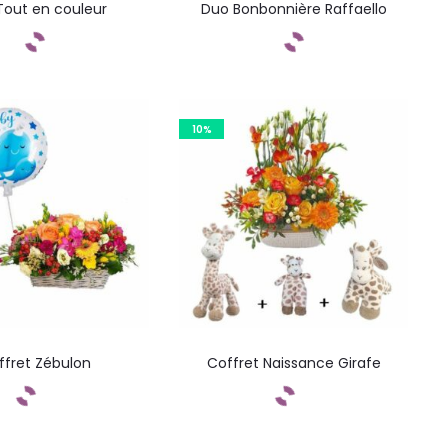
Tout en couleur
Duo Bonbonnière Raffaello
ommandez
Commandez
10%
ffret Zébulon
Coffret Naissance Girafe
ommandez
Commandez