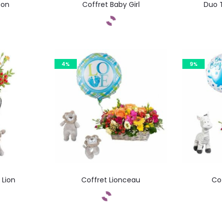
fon
Coffret Baby Girl
Duo 
ez
Commandez
C
4%
9%
 Lion
Coffret Lionceau
Co
ez
Commandez
C