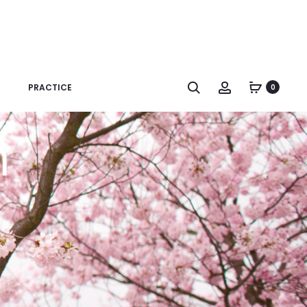
Search
Account
PRACTICE
0
n