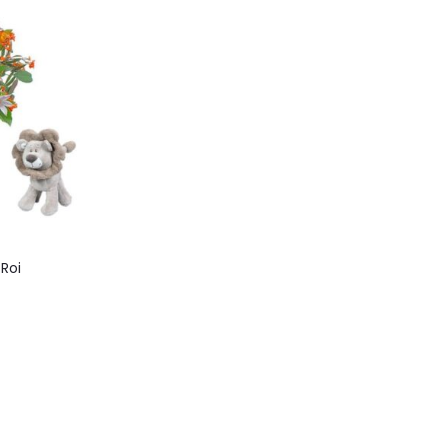
 Roi
ez