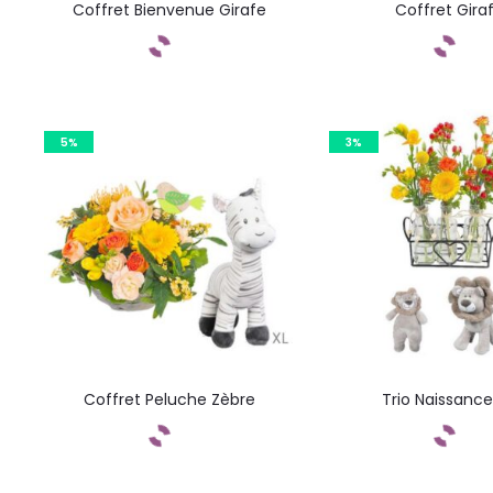
Coffret Bienvenue Girafe
Coffret Gira
Commandez
Command
5%
3%
Coffret Peluche Zèbre
Trio Naissance
Commandez
Command