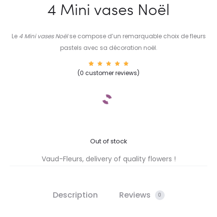
4 Mini vases Noël
Le
4 Mini vases Noël
se compose d’un remarquable choix de fleurs
pastels avec sa décoration noël.
1
Rated
(
0
customer reviews)
5.00
out of
5
based
on
custom
er
rating
Out of stock
Vaud-Fleurs, delivery of quality flowers !
Description
Reviews
0