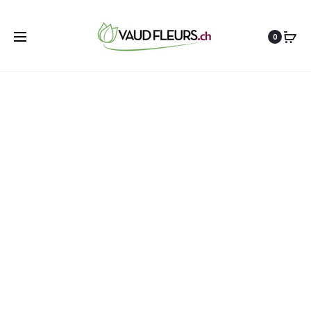
12%
0