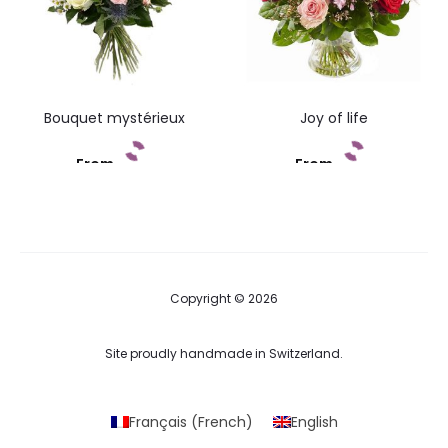
Bouquet mystérieux
Joy of life
From
From
Add to cart
Add to cart
Copyright © 2026
Site proudly handmade in Switzerland.
Français
(
French
)
English