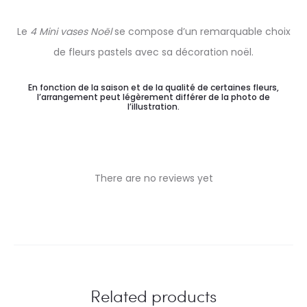
Le
4 Mini vases Noël
se compose d’un remarquable choix
de fleurs pastels avec sa décoration noël.
En fonction de la saison et de la qualité de certaines fleurs,
l’arrangement peut légèrement différer de la photo de
l’illustration.
There are no reviews yet
R
e
v
i
Related products