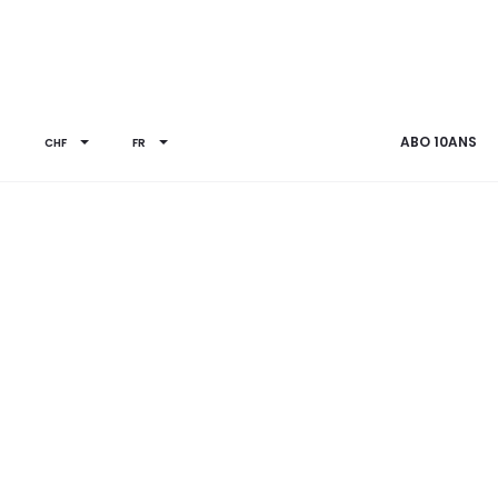
e
ABO 10ANS
CHF
FR