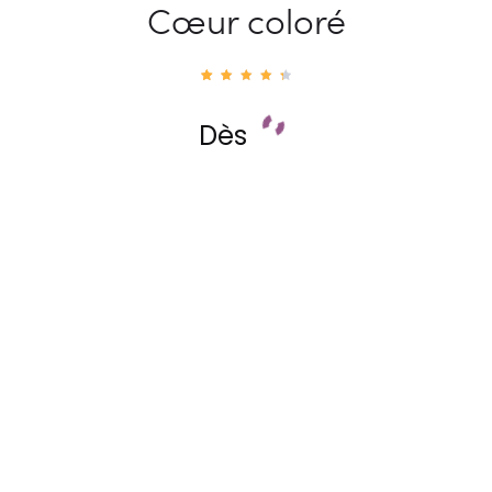
Cœur coloré
16
Noté
4.56
sur 5
Dès
basé
sur
notati
ons
client