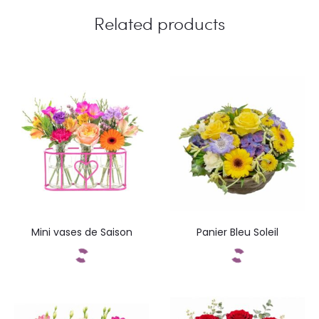
i
Related products
e
w
s
Mini vases de Saison
Panier Bleu Soleil
Add to cart
Add to cart