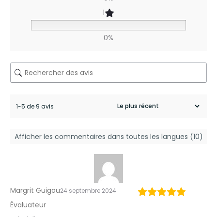
n
1
i
v
0%
a
s
e
s
1-5 de 9 avis
e
Afficher les commentaires dans toutes les langues (10)
n
s
o
Margrit Guigou
24 septembre 2024
l
Évaluateur
e