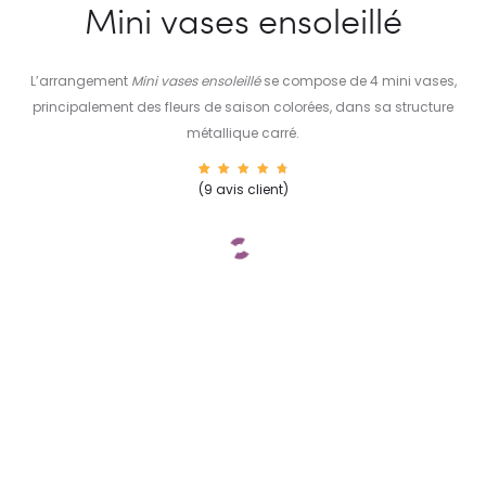
Mini vases ensoleillé
L’arrangement
Mini vases ensoleillé
se compose de 4 mini vases,
principalement des fleurs de saison colorées, dans sa structure
métallique carré.
10
Noté
(
9
avis client)
4.90
sur 5
basé
sur
notatio
ns
client