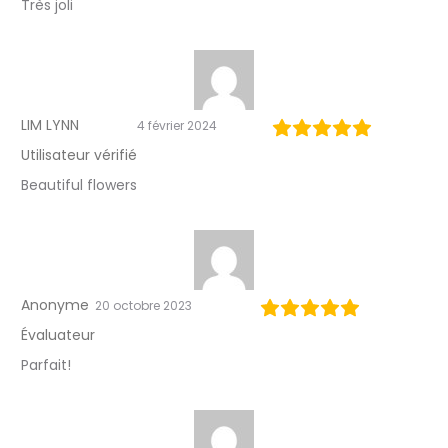
Très joli
i
l
l
LIM LYNN
4 février 2024
é
Utilisateur vérifié
Beautiful flowers
Anonyme
20 octobre 2023
Évaluateur
Parfait!