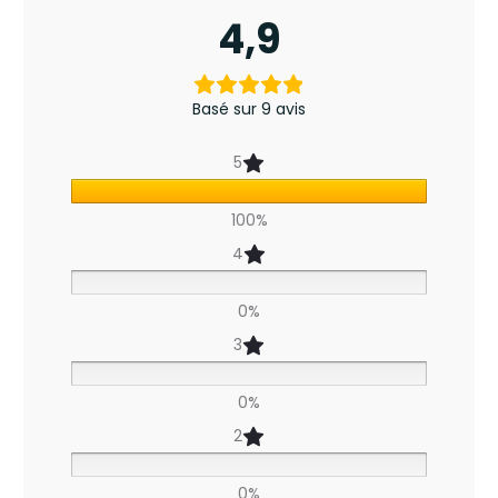
4,9
9
a
Basé sur 9 avis
v
5
i
100%
s
4
p
o
0%
u
3
r
0%
M
2
i
0%