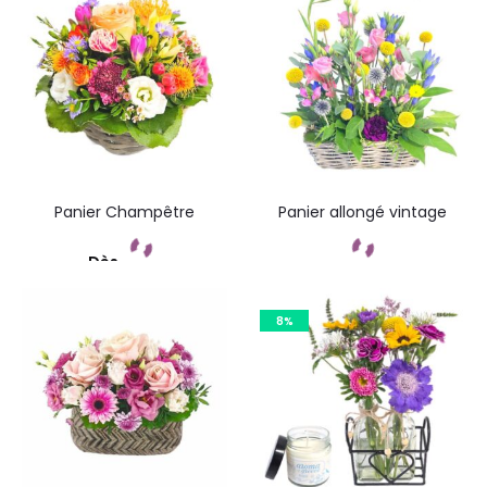
Panier Champêtre
Panier allongé vintage
Dès
Commandez
Commandez
8%