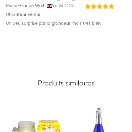
œ
Marie-France Wait
3 août 2020
u
Utilisateur vérifié
r
Un peu surprise par la grandeur mais très bien
s
n
a
t
u
Produits similaires
r
e
M