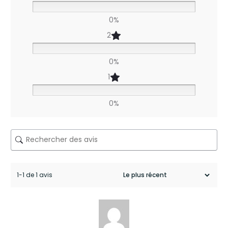
r
0%
S
2
u
0%
s
1
p
e
0%
n
s
i
o
1-1 de 1 avis
n
c