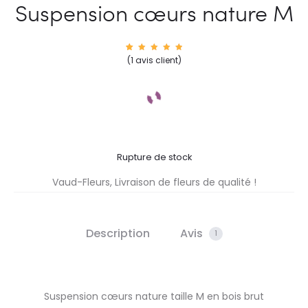
Suspension cœurs nature M
1
Noté
(
1
avis client)
5.00
sur 5
basé
sur
notatio
n
client
Rupture de stock
Vaud-Fleurs, Livraison de fleurs de qualité !
Description
Avis
1
Suspension cœurs nature taille M en bois brut