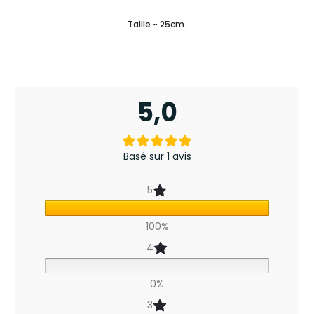
Taille ~ 25cm.
5,0
1
a
Basé sur 1 avis
v
5
i
100%
s
4
p
o
0%
u
3