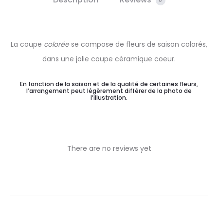
0
La coupe
colorée
se compose de fleurs de saison colorés,
dans une jolie coupe céramique coeur.
En fonction de la saison et de la qualité de certaines fleurs,
l’arrangement peut légèrement différer de la photo de
l’illustration.
There are no reviews yet
R
e
v