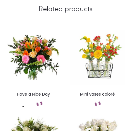
i
Related products
e
w
s
Have a Nice Day
Mini vases coloré
From
Add to cart
Add to cart