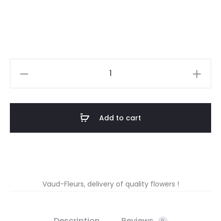
Coupe
colorée
quantity
Add to cart
Vaud-Fleurs, delivery of quality flowers !
Description
Reviews