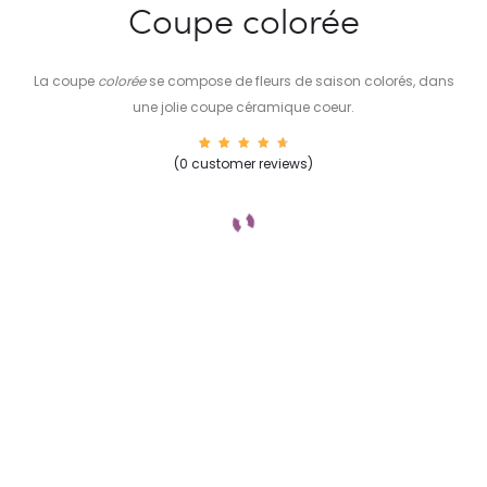
Coupe colorée
La coupe
colorée
se compose de fleurs de saison colorés, dans
une jolie coupe céramique coeur.
17
Rated
(
0
customer reviews)
4.82
out of
5
based
on
custom
er
rating
s