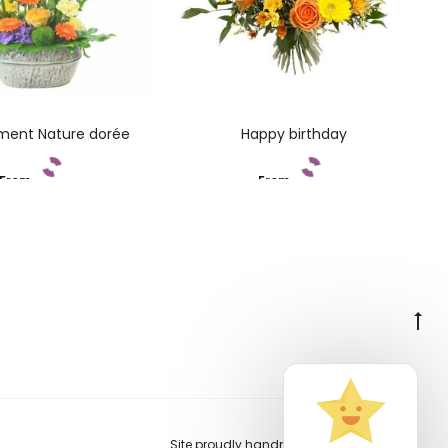
ment Nature dorée
Happy birthday
From
From
Add to cart
Add to cart
Go
to
to
Site proudly handmade in Switzerland.