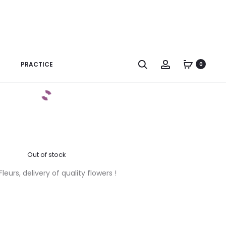
e – Plateau Design
é de 3 cache-pots sur son plateau, dont 1 orchidée et 2 plantes.
Search
Account
PRACTICE
0
(voir photo d’illustration)
Out of stock
eurs, delivery of quality flowers !