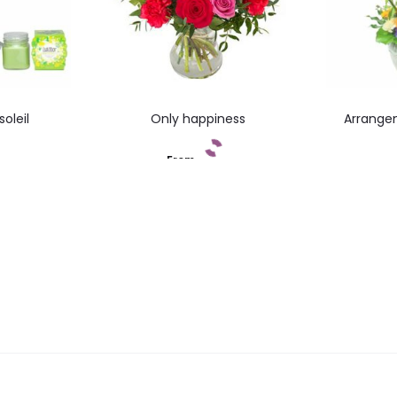
oleil
Only happiness
Arrange
From
ez
Add to cart