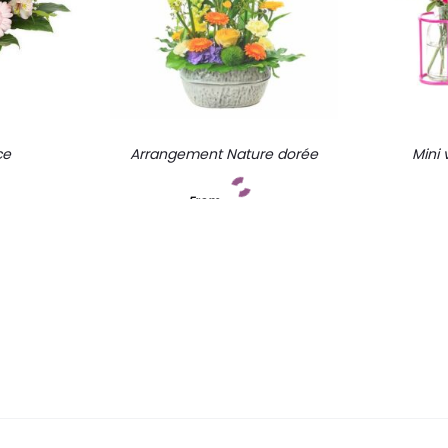
ce
Arrangement Nature dorée
Mini 
From
t
Add to cart