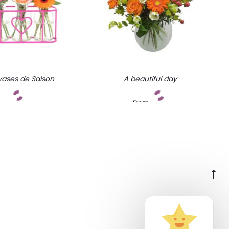
vases de Saison
A beautiful day
From
Add to cart
Add to cart
Go
to
to