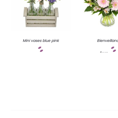
Mini vases blue pink
Bienveillan
From
Add to cart
Add to car