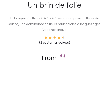
Un brin de folie
Le bouquet à effets
Un brin de folie
est composé de fleurs de
saison, une dominance de fleurs multicolores à longues tiges.
(vase non inclus)
52
Rated
(
2
customer reviews)
4.69
out of
5
based
on
From
custo
mer
rating
s