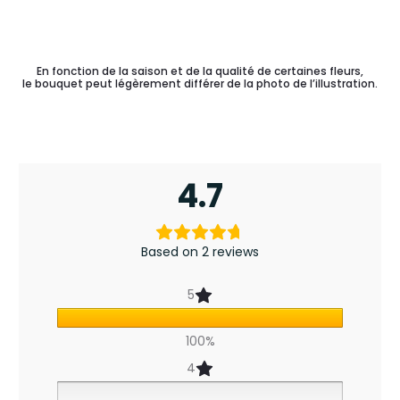
En fonction de la saison et de la qualité de certaines fleurs,
le bouquet peut légèrement différer de la photo de l’illustration.
4.7
2
r
Based on 2 reviews
e
5
v
100%
i
4
e