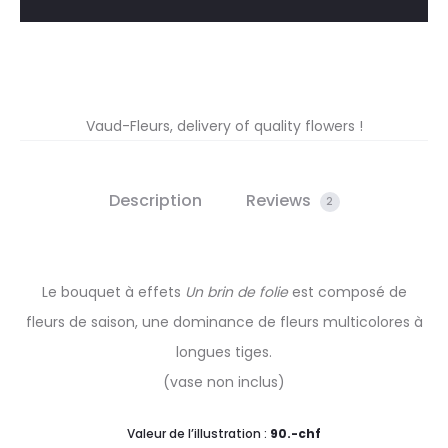
quantity
Vaud-Fleurs, delivery of quality flowers !
Description
Reviews
2
Le bouquet à effets
Un brin de folie
est composé de
fleurs de saison, une dominance de fleurs multicolores à
longues tiges.
(vase non inclus)
Valeur de l’illustration :
90.-chf