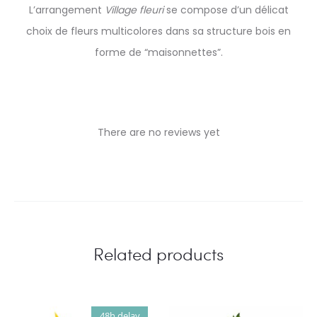
L’arrangement
Village fleuri
se compose d’un délicat
choix de fleurs multicolores dans sa structure bois en
forme de “maisonnettes”.
There are no reviews yet
R
e
v
i
Related products
e
w
48h delay