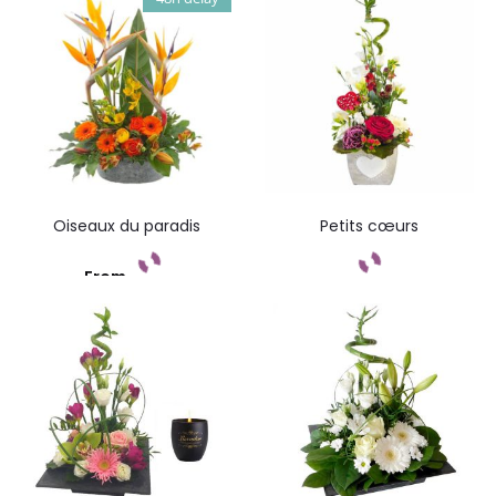
s
Oiseaux du paradis
Petits cœurs
From
Add to cart
Add to cart